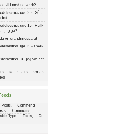
ad vil i med netværk?
delsestips uge 20 - Gå til
 sted
delsestips uge 19 - Hvilk
kal jeg gå?
du er forandringsparat
delsestips uge 15 - anerk
delsestips 13 - jeg vælger
 med Daniel Ofman om Co
ties
Feeds
Posts
,
Comments
sts
,
Comments
able Type:
Posts
,
Co