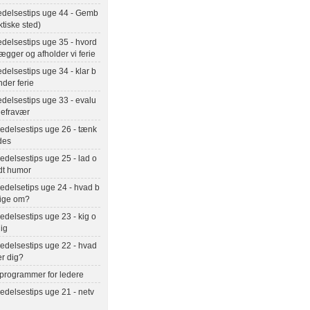
edelsestips uge 44 - Gemb
ktiske sted)
delsestips uge 35 - hvord
ægger og afholder vi ferie
delsestips uge 34 - klar b
der ferie
delsestips uge 33 - evalu
riefravær
edelsestips uge 26 - tænk
des
delsestips uge 25 - lad o
dt humor
edelsetips uge 24 - hvad b
nige om?
delsestips uge 23 - kig o
ig
edelsestips uge 22 - hvad
er dig?
 programmer for ledere
delsestips uge 21 - netv