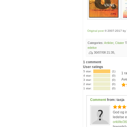
Original post
© 2007-2017 by 
Categories:
Artikler
,
Citater
T
edelse
30/07/08 21:35,
1 comment
User ratings
5 star:
(1)
1 r
4 star:
(0)
Ave
3 star:
(0)
2 star:
(0)
*
1 star:
(0)
Comment
from:
tasja
*
*
God og in
ledelse e
orklife/
[swords]