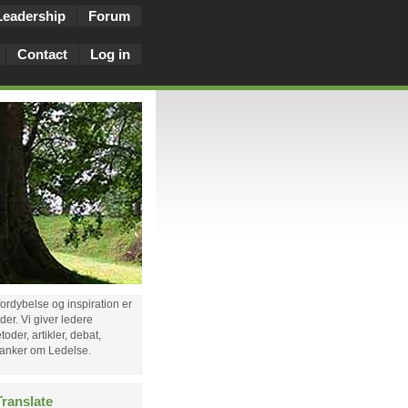
Leadership
Forum
Contact
Log in
 fordybelse og inspiration er
eder. Vi giver ledere
oder, artikler, debat,
 Tanker om Ledelse.
ranslate