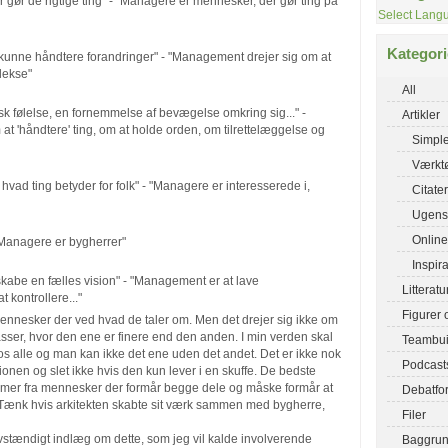
 gør de rigtige ting" - "Managere er mennesker, der gør ting på
Select Lang
Kategori
 kunne håndtere forandringer" - "Management drejer sig om at
lekse"
All
sk følelse, en fornemmelse af bevægelse omkring sig..." -
Artikler
 'håndtere' ting, om at holde orden, om tilrettelæggelse og
Simple
Værktø
i hvad ting betyder for folk" - "Managere er interesserede i,
Citater
Ugens 
Online
- "Managere er bygherrer"
Inspir
skabe en fælles vision" - "Management er at lave
Litteratu
 kontrollere..."
Figurer 
ennesker der ved hvad de taler om. Men det drejer sig ikke om
lasser, hvor den ene er finere end den anden. I min verden skal
Teambui
i os alle og man kan ikke det ene uden det andet. Det er ikke nok
Podcast
ionen og slet ikke hvis den kun lever i en skuffe. De bedste
ommer fra mennesker der formår begge dele og måske formår at
Debatfo
ænk hvis arkitekten skabte sit værk sammen med bygherre,
Filer
lvstændigt indlæg om dette, som jeg vil kalde involverende
Baggru