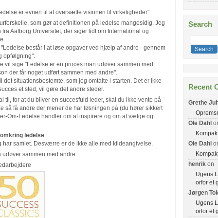
delse er evnen til at oversætte visionen til virkeligheder"
urforskelle, som gør at definitionen på ledelse mangesidig. Jeg
Search
 fra Aalborg Universitet, der siger lidt om International og
e.
ge "Ledelse består i at løse opgaver ved hjælp af andre - gennem
g opfølgning".
e vil sige "Ledelse er en proces man udøver sammen med
son der får noget udført sammen med andre".
il det situationsbestemte, som jeg omtalte i starten. Det er ikke
Recent 
 succes et sted, vil gøre det andre steder.
l til, for at du bliver en succesfuld leder, skal du ikke vente på
Grethe Juh
kke så få andre der mener de har løsningen på (du hører sikkert
Opremsn
nker-Om-Ledelse handler om at inspirere og om at vælge og
Ole Dahl
o
Kompakt 
 omkring ledelse
g har samlet. Desværre er de ikke alle med kildeangivelse.
Ole Dahl
o
Kompakt 
n udøver sammen med andre.
henrik
on
medarbejdere
Ugens Le
orfor et
Jørgen Tol
Ugens Le
orfor et