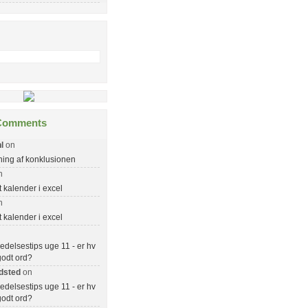
Comments
l
on
ing af konklusionen
n
kalender i excel
n
kalender i excel
delsestips uge 11 - er hv
 godt ord?
dsted
on
delsestips uge 11 - er hv
 godt ord?