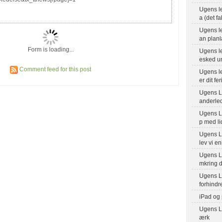
Ugens l
a (det fa
Ugens le
an planl
Form is loading...
Ugens le
esked un
Comment feed for this post
Ugens le
er dit fe
Ugens L
anderle
Ugens Le
p med li
Ugens L
lev vi e
Ugens Le
mkring d
Ugens L
forhindr
iPad og
Ugens Le
ærk