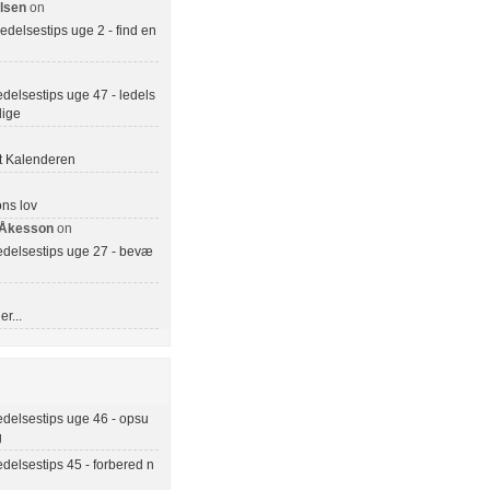
lsen
on
delsestips uge 2 - find en
delsestips uge 47 - ledels
llige
 Kalenderen
ns lov
 Åkesson
on
edelsestips uge 27 - bevæ
r...
delsestips uge 46 - opsu
g
delsestips 45 - forbered n