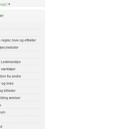
uage
▼
er
 regler, love og effekter
jer,metoder
Ledelsestips
 værktøjer
ation fra andre
r og links
og billeder
lding øvelser
s
rum
nd