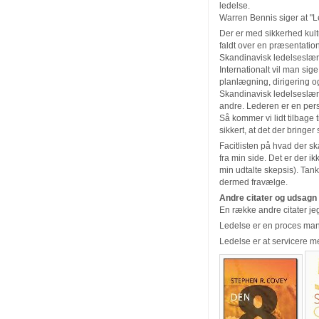
ledelse.
Warren Bennis siger at "Le
Der er med sikkerhed kult
faldt over en præsentation
Skandinavisk ledelseslær
Internationalt vil man si
planlægning, dirigering o
Skandinavisk ledelseslær
andre. Lederen er en per
Så kommer vi lidt tilbage t
sikkert, at det der bringer
Facitlisten på hvad der ska
fra min side. Det er der i
min udtalte skepsis). Ta
dermed fravælge.
Andre citater og udsagn
En række andre citater je
Ledelse er en proces ma
Ledelse er at servicere 