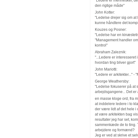
"Ledere er mennesker, der
den rigtige måde"
John Kotter:
"Ledelse drejer sig om at
kunne håndtere det komp
Kouzes og Posner:
"Ledelse har en kinæsteti
"Management handler om at
kontrol"
Abraham Zaleznik:
"...Ledere er interesseret 
hvordan ting bliver gjort"
John Mariotti:
"Ledere er arkitekter..." 
George Weathersby:
"Ledelse fokuserer på at 
arbejdsgangene... Det er at
en masse kloge ord, fra m
at inddelere ledere i to k
der være lidt af det hele 
at være arkitekten bag vis
resultater jeg har set, k
sammenkæde de to ting. T
arbejdere og formænd?
Jeg er ved at skrive et se