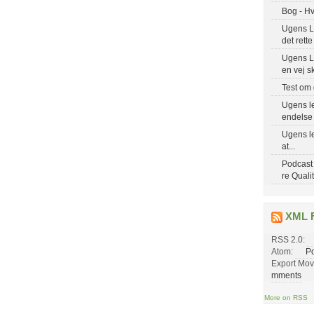
Bog - Hv
Ugens Le
det rette
Ugens Le
en vej s
Test om 
Ugens le
endelse
Ugens le
at...
Podcast
re Quali
XML 
RSS 2.0:
Atom:
Po
Export Mov
mments
More on RSS