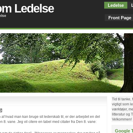
om Ledelse
Ledelse
else
Front Page
Tid til tanke,
vigtigt som l
værktøjer, met
litteratur og
af hvad man kan bruge sit lederskab til, er der arbejdet en del
Velkommen!
8. vane. Jeg vil citere en tabel med citater fra Den 8. vane:
Google T