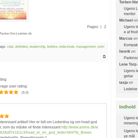
Torben Nie
Ugens Le
mentor
Michael
on
Ugens le
Pages:
1
· 2
e af frivi
Tanker-Om-Ledelse.dk
Marcus
on
Kompakt
ags:
citat
,
definition
,
leadership
,
ledelse
,
lederskab
,
management
,
selvl
henrik
on
Parkinso
Lene Torp
Ugens l
gelse
ating
tasja
on
rage user rating:
Ledelse e
*
*
*
*
(5.0)
Indhold
*
*
*
Ugens le
teressant artikel! Her er lidt om Lederdna og om hvad god
mmerin
r, som du måske vil finde interessant
http://www.amine.dk/w
Ugens le
3663/bdf7e1b1c3/hvad_er_en_god_leder.html?tx_ttnews
ye mål
=ledelse&tx_ttnews[rpage]=1