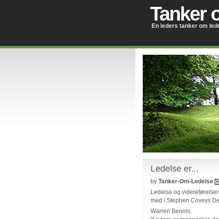
Tanker 
En leders tanker om led
Ledelse er...
by
Tanker-Om-Ledelse
Ledelse og videreførelsen 
med i Stephen Coveys Den 
Warren Bennis: