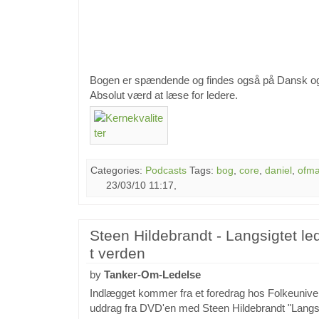
Bogen er spændende og findes også på Dansk og 
Absolut værd at læse for ledere.
Categories:
Podcasts
Tags:
bog
,
core
,
daniel
,
ofm
23/03/10 11:17,
Steen Hildebrandt - Langsigtet led
t verden
by
Tanker-Om-Ledelse
Indlægget kommer fra et foredrag hos Folkeunivers
uddrag fra DVD'en med Steen Hildebrandt "Langsig