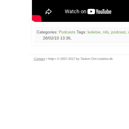
Categories:
Podcasts
Tags:
ledelse
,
nils
,
podcast
,
28/02/10 13:36,
Contact
•
Help
• © 2007-2017 by Tanker-Om-Ledelse.dk