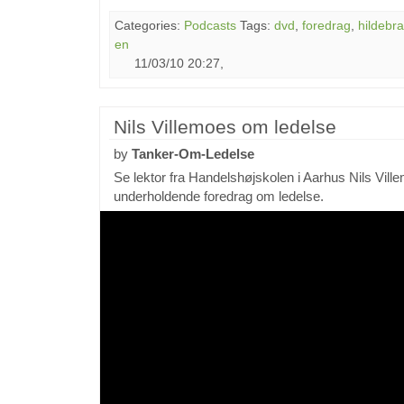
Categories:
Podcasts
Tags:
dvd
,
foredrag
,
hildebr
en
11/03/10 20:27,
Nils Villemoes om ledelse
by
Tanker-Om-Ledelse
Se lektor fra Handelshøjskolen i Aarhus Nils Vill
underholdende foredrag om ledelse.