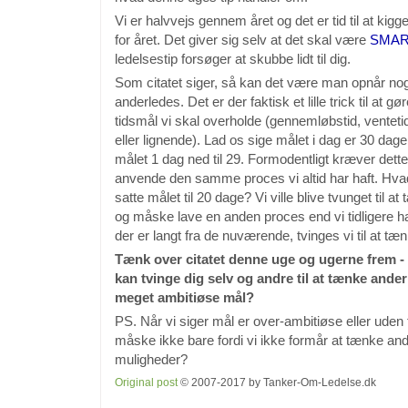
Vi er halvvejs gennem året og det er tid til at kigg
for året. Det giver sig selv at det skal være
SMAR
ledelsestip forsøger at skubbe lidt til dig.
Som citatet siger, så kan det være man opnår no
anderledes. Det er der faktisk et lille trick til at gø
tidsmål vi skal overholde (gennemløbstid, venteti
eller lignende). Lad os sige målet i dag er 30 dage 
målet 1 dag ned til 29. Formodentligt kræver dette 
anvende den samme proces vi altid har haft. Hvad 
satte målet til 20 dage? Vi ville blive tvunget til
og måske lave en anden proces end vi tidligere ha
der er langt fra de nuværende, tvinges vi til at t
Tænk over citatet denne uge og ugerne frem - 
kan tvinge dig selv og andre til at tænke ande
meget ambitiøse mål?
PS. Når vi siger mål er over-ambitiøse eller uden
måske ikke bare fordi vi ikke formår at tænke an
muligheder?
Original post
© 2007-2017 by Tanker-Om-Ledelse.dk