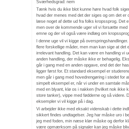
Sværhedsgrad: nem
Tænk hvis du ikke blot kunne høre hvad folk sige
hvad der menes med det der siges og om det er o
læse noget af dette ud fra folks kropssprog. Det 
men over de kommende uger vil vi forsætte me
emne og der vil også være indlæg om kropssprog
I denne uge vil vi kigge på overspringshandlinger.
flere forskellige måder, men man kan sige at det 
irrelevant handling. Det kan være en handling vi u
anden handling, der måske ikke er behagelig. Ek
går i gang med en anden opgave, end det der hast
ligger først for. Et standard eksempel er studeren
men går i gang med hovedrengøring i stedet for a
simpelt eksempel er, når vi under en samtale må
med en blyant, klø os i nakken (hvilket nok ikke ka
store tanker), vippe med fødderne og så videre. D
eksempler vi vil kigge på i dag.
Vi arbejder ikke med eksakt videnskab i dette ind
sikkert findes undtagelser. Jeg har måske uro i b
jeg med foden, min næse klør måske og derfor kl
være opmærksom på signaler kan jeg måske blive