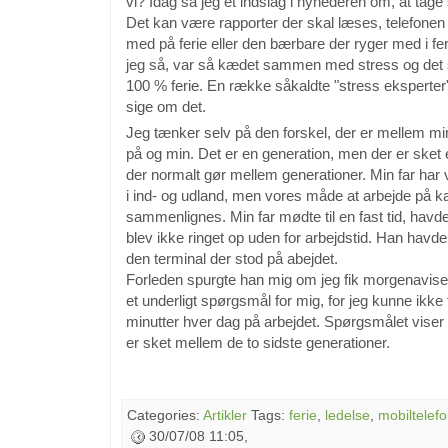
vi? Idag så jeg et indslag i nyhederen om, at tage 
Det kan være rapporter der skal læses, telefonen
med på ferie eller den bærbare der ryger med i fe
jeg så, var så kædet sammen med stress og det sk
100 % ferie. En række såkaldte "stress eksperte
sige om det.
Jeg tænker selv på den forskel, der er mellem mi
på og min. Det er en generation, men der er sket 
der normalt gør mellem generationer. Min far har 
i ind- og udland, men vores måde at arbejde på 
sammenlignes. Min far mødte til en fast tid, havd
blev ikke ringet op uden for arbejdstid. Han havd
den terminal der stod på abejdet.
Forleden spurgte han mig om jeg fik morgenavisen 
et underligt spørgsmål for mig, for jeg kunne ikke
minutter hver dag på arbejdet. Spørgsmålet viser f
er sket mellem de to sidste generationer.
Categories:
Artikler
Tags:
ferie
,
ledelse
,
mobiltelef
30/07/08 11:05,