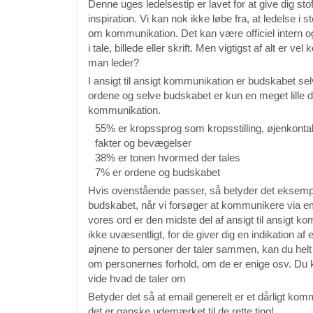
Denne uges ledelsestip er lavet for at give dig stof
inspiration. Vi kan nok ikke løbe fra, at ledelse i 
om kommunikation. Det kan være officiel intern 
i tale, billede eller skrift. Men vigtigst af alt er v
man leder?
I ansigt til ansigt kommunikation er budskabet selv
ordene og selve budskabet er kun en meget lille 
kommunikation.
55% er kropssprog som kropsstilling, øjenkonta
fakter og bevægelser
38% er tonen hvormed der tales
7% er ordene og budskabet
Hvis ovenstående passer, så betyder det eksempe
budskabet, når vi forsøger at kommunikere via em
vores ord er den midste del af ansigt til ansigt 
ikke uvæsentligt, for de giver dig en indikation a
øjnene to personer der taler sammen, kan du helt 
om personernes forhold, om de er enige osv. Du 
vide hvad de taler om
Betyder det så at email generelt er et dårligt kom
det er ganske udemærket til de rette ting!