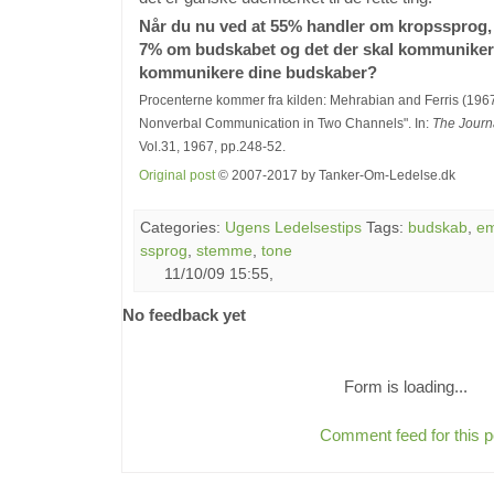
Når du nu ved at 55% handler om kropssprog,
7% om budskabet og det der skal kommunikere
kommunikere dine budskaber?
Procenterne kommer fra kilden: Mehrabian and Ferris (1967).
Nonverbal Communication in Two Channels". In:
The Journ
Vol.31, 1967, pp.248-52.
Original post
© 2007-2017 by Tanker-Om-Ledelse.dk
Categories:
Ugens Ledelsestips
Tags:
budskab
,
em
ssprog
,
stemme
,
tone
11/10/09 15:55,
No feedback yet
Form is loading...
Comment feed for this p