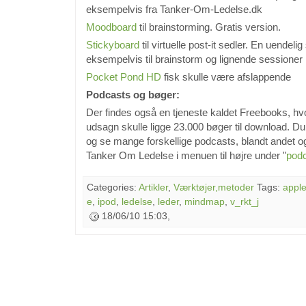
eksempelvis fra Tanker-Om-Ledelse.dk
Moodboard
til brainstorming. Gratis version.
Stickyboard
til virtuelle post-it sedler. En uendelig
eksempelvis til brainstorm og lignende sessioner
Pocket Pond HD
fisk skulle være afslappende
Podcasts og bøger:
Der findes også en tjeneste kaldet Freebooks, hvo
udsagn skulle ligge 23.000 bøger til download. Du
og se mange forskellige podcasts, blandt andet 
Tanker Om Ledelse i menuen til højre under "
pod
Categories:
Artikler
,
Værktøjer,metoder
Tags:
appl
e
,
ipod
,
ledelse
,
leder
,
mindmap
,
v_rkt_j
18/06/10 15:03,