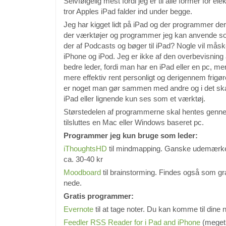
Selvfølgelig mest fordi jeg er til alle former for el
tror Apples iPad falder ind under begge.
Jeg har kigget lidt på iPad og der programmer der 
der værktøjer og programmer jeg kan anvende so
der af Podcasts og bøger til iPad? Nogle vil må
iPhone og iPod. Jeg er ikke af den overbevisning
bedre leder, fordi man har en iPad eller en pc, 
mere effektiv rent personligt og derigennem frigøre 
er noget man gør sammen med andre og i det skal
iPad eller lignende kun ses som et værktøj.
Størstedelen af programmerne skal hentes genne
tilsluttes en Mac eller Windows baseret pc.
Programmer jeg kun bruge som leder:
iThoughtsHD
til mindmapping. Ganske udemærket 
ca. 30-40 kr
Moodboard
til brainstorming. Findes også som gra
nede.
Gratis programmer:
Evernote
til at tage noter. Du kan komme til dine 
Feedler RSS Reader for i Pad and iPhone
(meget 