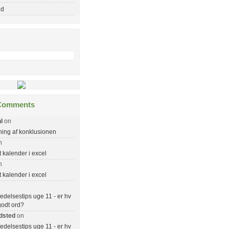
nd
Comments
l
on
ing af konklusionen
n
kalender i excel
n
kalender i excel
delsestips uge 11 - er hv
 godt ord?
dsted
on
delsestips uge 11 - er hv