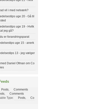
ad vil i med netværk?
delsestips uge 20 - Gå til
 sted
delsestips uge 19 - Hvilk
kal jeg gå?
du er forandringsparat
delsestips uge 15 - anerk
delsestips 13 - jeg vælger
 med Daniel Ofman om Co
ties
Feeds
Posts
,
Comments
sts
,
Comments
able Type:
Posts
,
Co