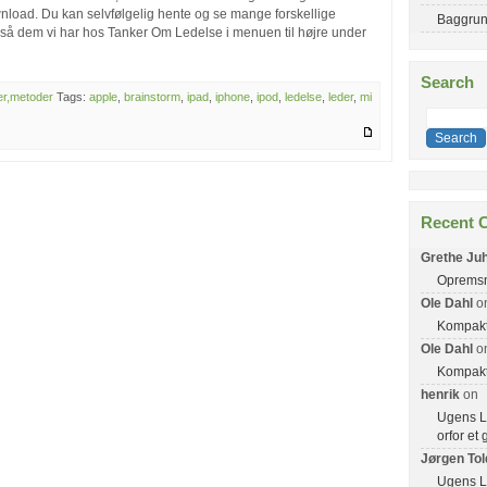
wnload. Du kan selvfølgelig hente og se mange forskellige
Baggru
gså dem vi har hos Tanker Om Ledelse i menuen til højre under
Search
er,metoder
Tags:
apple
,
brainstorm
,
ipad
,
iphone
,
ipod
,
ledelse
,
leder
,
mi
Recent 
Grethe Juh
Opremsn
Ole Dahl
o
Kompakt 
Ole Dahl
o
Kompakt 
henrik
on
Ugens Le
orfor et
Jørgen Tol
Ugens Le