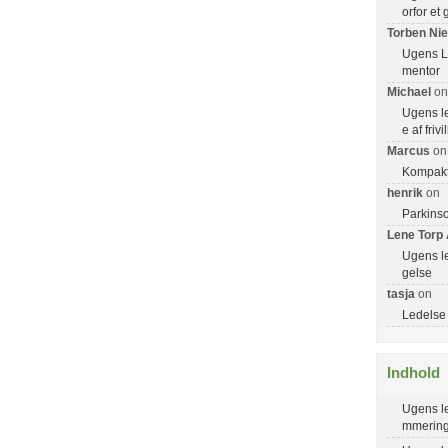
orfor et
Torben Nie
Ugens Le
mentor
Michael
on
Ugens le
e af frivi
Marcus
on
Kompakt
henrik
on
Parkinso
Lene Torp
Ugens l
gelse
tasja
on
Ledelse e
Indhold
Ugens le
mmerin