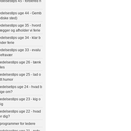
delsestips 45 - forbered n
edelsestips uge 44 - Gemb
ktiske sted)
delsestips uge 35 - hvord
ægger og afholder vi ferie
delsestips uge 34 - klar b
der ferie
delsestips uge 33 - evalu
riefravær
edelsestips uge 26 - tænk
des
delsestips uge 25 - lad o
dt humor
edelsetips uge 24 - hvad b
nige om?
delsestips uge 23 - kig o
ig
edelsestips uge 22 - hvad
er dig?
 programmer for ledere
delsestips uge 21 - netv