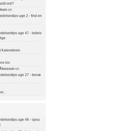
 godt ord?
lsen
on
delsestips uge 2 - find en
delsestips uge 47 - ledels
llige
 Kalenderen
ns lov
 Åkesson
on
edelsestips uge 27 - bevæ
r...
delsestips uge 46 - opsu
g