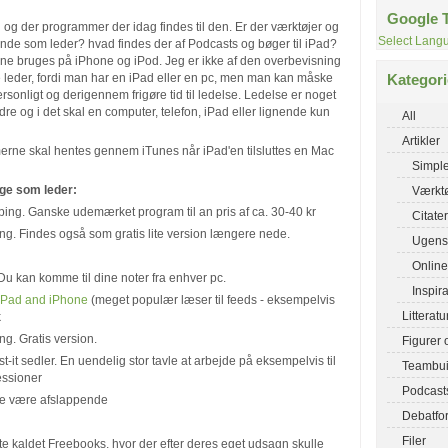
Google T
d og der programmer der idag findes til den. Er der værktøjer og
Select Lang
de som leder? hvad findes der af Podcasts og bøger til iPad?
ne bruges på iPhone og iPod. Jeg er ikke af den overbevisning
 leder, fordi man har en iPad eller en pc, men man kan måske
Kategori
ersonligt og derigennem frigøre tid til ledelse. Ledelse er noget
og i det skal en computer, telefon, iPad eller lignende kun
All
Artikler
erne skal hentes gennem iTunes når iPad'en tilsluttes en Mac
Simple
ge som leder:
Værktø
ing. Ganske udemærket program til an pris af ca. 30-40 kr
Citater
ing. Findes også som gratis lite version længere nede.
Ugens 
Online
. Du kan komme til dine noter fra enhver pc.
Inspir
i Pad and iPhone
(meget populær læser til feeds - eksempelvis
Litteratu
k
ng. Gratis version.
Figurer 
ost-it sedler. En uendelig stor tavle at arbejde på eksempelvis til
Teambui
essioner
Podcast
lle være afslappende
Debatfo
Filer
te kaldet Freebooks, hvor der efter deres eget udsagn skulle