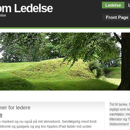
om Ledelse
Ledelse
else
Front Page
Tid til tanke,
er for ledere
vigtigt som l
værktøjer, met
litteratur og
marked og nu også på mit skrivebord. Selvfølgelig mest fordi
Velkommen!
elektronik og gadgets og jeg tror Apples iPad falder ind under