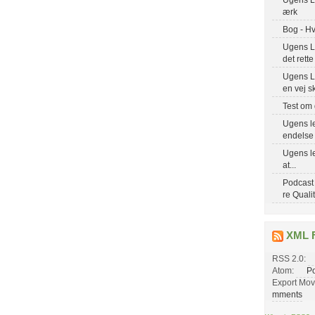
ærk
Bog - Hv
Ugens Le
det rette
Ugens Le
en vej s
Test om 
Ugens le
endelse
Ugens le
at...
Podcast
re Quali
XML 
RSS 2.0:
Atom:
Po
Export Mov
mments