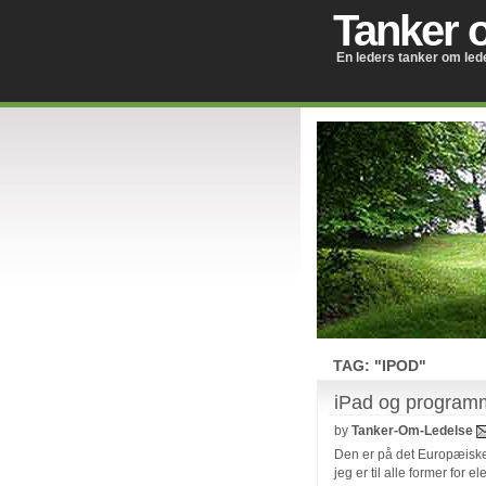
Tanker 
En leders tanker om led
TAG: "IPOD"
iPad og programm
by
Tanker-Om-Ledelse
Den er på det Europæiske 
jeg er til alle former for 