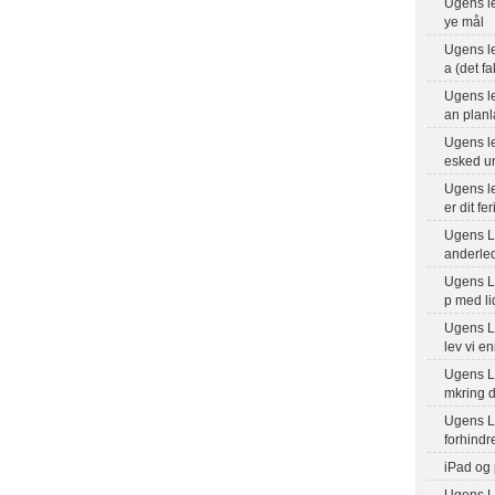
Ugens le
ye mål
Ugens l
a (det fa
Ugens le
an planl
Ugens le
esked un
Ugens le
er dit fe
Ugens L
anderle
Ugens Le
p med li
Ugens L
lev vi e
Ugens Le
mkring d
Ugens L
forhindr
iPad og
Ugens Le