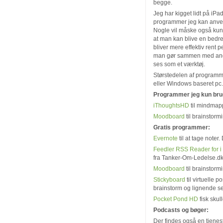
begge.
Jeg har kigget lidt på iPa
programmer jeg kan anven
Nogle vil måske også kun
at man kan blive en bedre
bliver mere effektiv rent p
man gør sammen med andre 
ses som et værktøj.
Størstedelen af programm
eller Windows baseret pc.
Programmer jeg kun bru
iThoughtsHD
til mindmapp
Moodboard
til brainstorm
Gratis programmer:
Evernote
til at tage noter
Feedler RSS Reader for 
fra Tanker-Om-Ledelse.d
Moodboard
til brainstormi
Stickyboard
til virtuelle p
brainstorm og lignende s
Pocket Pond HD
fisk sku
Podcasts og bøger:
Der findes også en tjenes