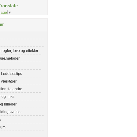
ranslate
uage
▼
er
 regler, love og effekter
jer,metoder
Ledelsestips
 værktøjer
ation fra andre
r og links
og billeder
lding øvelser
s
rum