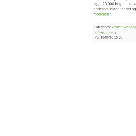
ligge 23.000 bøger til do
podcasts, blandt andet o
"
podcasts
".
Categories:
Artikler
,
Værktøj
ndmap
,
v_rkt_j
18/06/10 15:03,